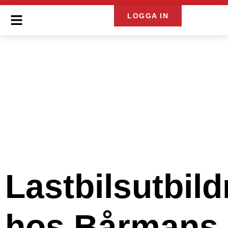
LOGGA IN
Lastbilsutbil
hos Bårmans